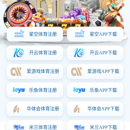
极速比分
支持星空体育全类别体育项目，赛事动态快速同步。
互动社区
畅所欲言，与全球球迷一起交流观点、参与讨论。