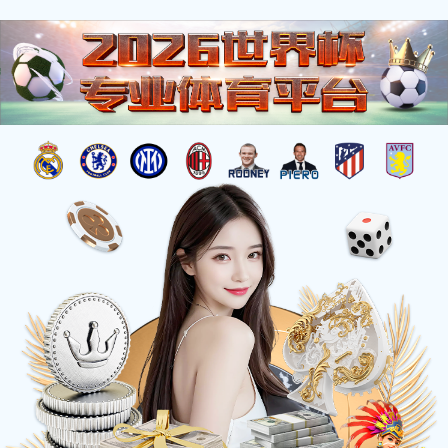
注册入口
移动端星空体育，畅享体育直播体验
覆盖全球热门赛事，集成实时比分、互动社区、深度数据分
析等核心功能
App Store 下载
Google Play 获取